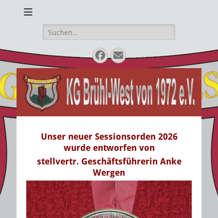
Karnevalsverein
KG Brühl West von
1972 e.V.
Suche
nach:
Facebook
E-
Mail
Unser neuer Sessionsorden 2026
wurde entworfen von
stellvertr. Geschäftsführerin Anke
Wergen