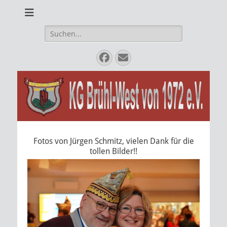
Karnevalsverein
KG Brühl West von
1972 e.V.
Suche
nach:
Facebook
E-
Mail
Fotos von Jürgen Schmitz, vielen Dank für die
tollen Bilder!!