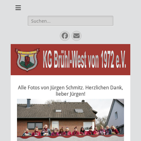
Karnevalsverein
KG Brühl West von
1972 e.V.
Suche
nach:
Facebook
E-
Mail
Alle Fotos von Jürgen Schmitz. Herzlichen Dank,
lieber Jürgen!